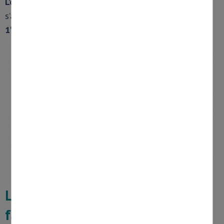
L’obligation de recevoir
des factures électroniques
s’appliquera pour l’ensemble des entreprises dès le
er
1
septembre 2026
.
Les différentes étapes de la
facturation électronique :