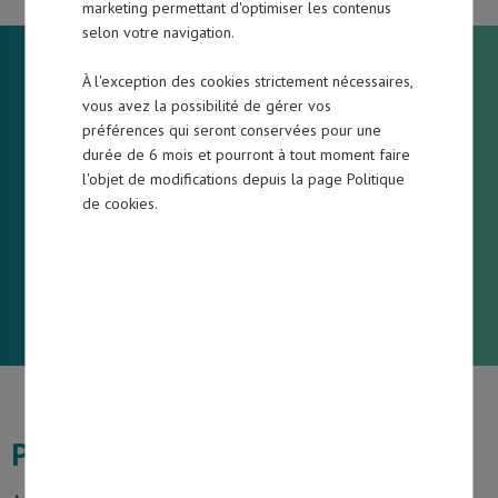
Entreprise
marketing permettant d'optimiser les contenus
selon votre navigation.
Collectivité locale
À l'exception des cookies strictement nécessaires,
À partir du 1er septembre 2026, la facturation
vous avez la possibilité de gérer vos
papier et le simple PDF par e-mail disparaissent
préférences qui seront conservées pour une
Fournisseur
durée de 6 mois et pourront à tout moment faire
au profit de flux sécurisés pour toutes les
l'objet de modifications depuis la page Politique
entreprises assujetties à la TVA. Toutes les
de cookies.
factures devront être transmises et reçues dans
Acteurs du marché
un format électronique structuré via une
plateforme agréée par l’État.
Producteur
Pourquoi cette évolution ?