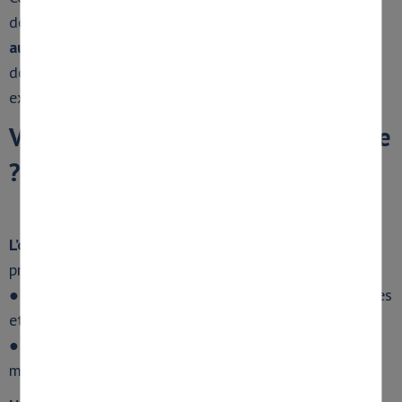
dématérialisation : elle vise surtout à
fiabiliser,
automatiser et sécuriser les échanges
grâce à des
données mieux structurées et plus facilement
exploitables.
Votre entreprise est-elle concernée
?
.
L’obligation d’émettre
des factures électroniques
prendra effet :
er
● le
1
septembre 2026
pour les grandes entreprises
et les entreprises de taille intermédiaire (ETI),
er
● le
1
septembre 2027
pour les petites et
moyennes entreprises (PME) et les micro-entreprises.