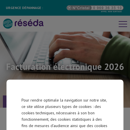
Découvrir réséda
URGENCE DÉPANNAGE :
Informations pratiques
Bibliothèque
Recrutement
Contact
Facturation électronique 2026
Choisissez votre profil
Pour rendre optimale la navigation sur notre site,
Accueil
>
Facturation électronique 2026
ce site utilise plusieurs types de cookies : des
Particulier
cookies techniques, nécessaires à son bon
fonctionnement, des cookies statistiques à des
fins de mesures d'audience ainsi que des cookies