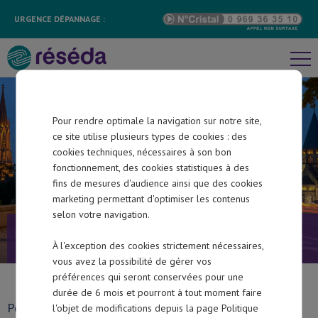
Découvrir réséda
URGENCE DÉPANNAGE :
Informations pratiques
Bibliothèque
Recrutement
Pour rendre optimale la navigation sur notre site,
ce site utilise plusieurs types de cookies : des
Contact
cookies techniques, nécessaires à son bon
réséda partenaire actif
fonctionnement, des cookies statistiques à des
fins de mesures d'audience ainsi que des cookies
marketing permettant d'optimiser les contenus
selon votre navigation.
Accueil
>
Collectivité locale
>
réséda partenaire
Collectivité locale
À l'exception des cookies strictement nécessaires,
actif
vous avez la possibilité de gérer vos
Particulier
préférences qui seront conservées pour une
durée de 6 mois et pourront à tout moment faire
Pour maintenir un niveau de fiabilité élevé de ses
l'objet de modifications depuis la page Politique