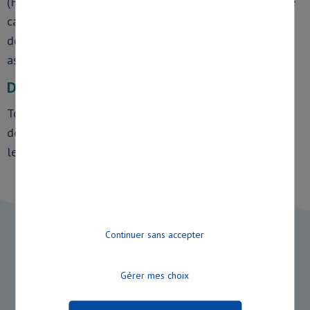
(FACE) pour la réalisation de certains travaux. Dans ce
cas, réséda se charge de la rédaction du dossier de
demande auprès du Conseil Départemental, et en
assure le suivi.
DEMANDES DE PARTICIPATION FINANCIERE
Tous les ans, les communes sont invitées à faire part
de leurs projets à réséda qui les accompagnera dans
leurs démarches.
Continuer sans accepter
Gérer mes choix