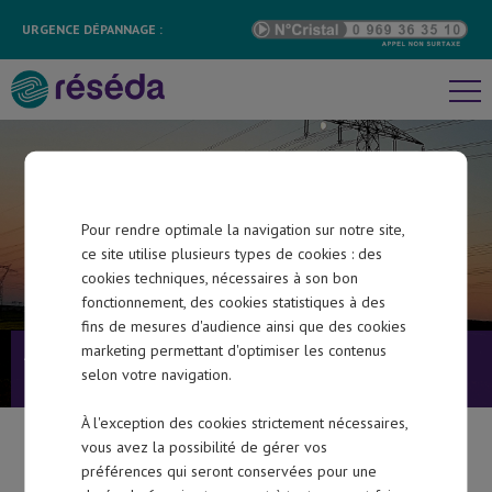
Découvrir réséda
URGENCE DÉPANNAGE :
Informations pratiques
Bibliothèque
Recrutement
Pour rendre optimale la navigation sur notre site,
Contact
Responsable d’équilibre
ce site utilise plusieurs types de cookies : des
cookies techniques, nécessaires à son bon
fonctionnement, des cookies statistiques à des
fins de mesures d'audience ainsi que des cookies
marketing permettant d'optimiser les contenus
Accueil
>
Acteurs du marché
>
Responsable
Acteurs du marché
selon votre navigation.
d’équilibre
Particulier
À l'exception des cookies strictement nécessaires,
vous avez la possibilité de gérer vos
préférences qui seront conservées pour une