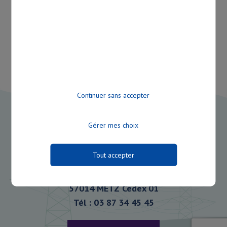
UEM
VATTENFALL
ENERGIES
3ERL
Continuer sans accepter
Gérer mes choix
Tout accepter
2 bis rue Ardant du Picq - BP10102
57014 METZ Cedex 01
Tél : 03 87 34 45 45